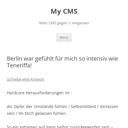
My CMS
Mein CMS gegen' s Vergessen
Zum
Menü
Inhalt
springen
Berlin war gefühlt für mich so intensiv wie
Teneriffa!
Schreibe eine Antwort
Hardcore Herausforderungen im :
Als Opfer der Umstände fühlen / Selbstmitleid / Verlassen
sein / Im Stich gelassen fühlen.
So ein extremes auf mein Selbst zurückgeworfen sein –