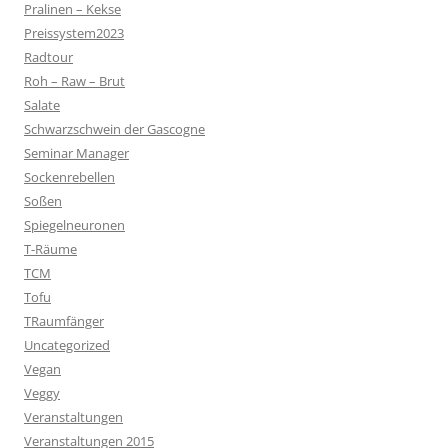
Pralinen – Kekse
Preissystem2023
Radtour
Roh – Raw – Brut
Salate
Schwarzschwein der Gascogne
Seminar Manager
Sockenrebellen
Soßen
Spiegelneuronen
T-Räume
TCM
Tofu
TRaumfänger
Uncategorized
Vegan
Veggy
Veranstaltungen
Veranstaltungen 2015