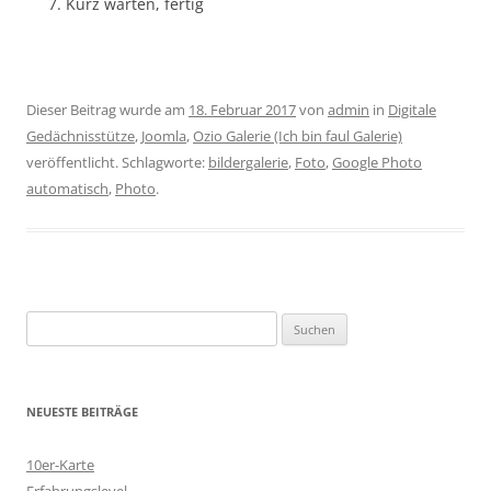
Kurz warten, fertig
Dieser Beitrag wurde am
18. Februar 2017
von
admin
in
Digitale
Gedächnisstütze
,
Joomla
,
Ozio Galerie (Ich bin faul Galerie)
veröffentlicht. Schlagworte:
bildergalerie
,
Foto
,
Google Photo
automatisch
,
Photo
.
Suchen
nach:
NEUESTE BEITRÄGE
10er-Karte