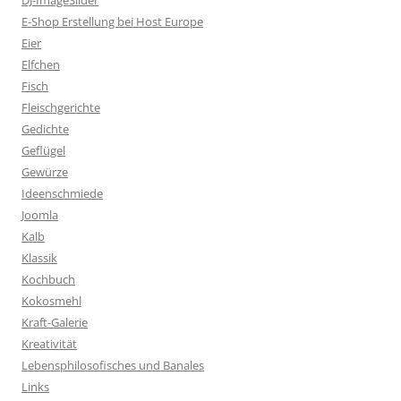
DJ-ImageSlider
E-Shop Erstellung bei Host Europe
Eier
Elfchen
Fisch
Fleischgerichte
Gedichte
Geflügel
Gewürze
Ideenschmiede
Joomla
Kalb
Klassik
Kochbuch
Kokosmehl
Kraft-Galerie
Kreativität
Lebensphilosofisches und Banales
Links