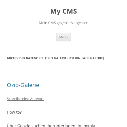
My CMS
Mein CMS gegen' s Vergessen
Zum
Menü
Inhalt
springen
ARCHIV DER KATEGORIE:
OZIO GALERIE (ICH BIN FAUL GALERIE)
Ozio-Galerie
Schreibe eine Antwort
How to?
Über Google suchen, herunterladen, in Joomla